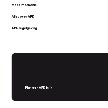
Meer informatie
Alles over APK
APK regelgeving
APK Keuring bij Vakgarage!
Is het weer tijd voor de jaarlijkse APK? Ga snel naar V
Plan een APK in