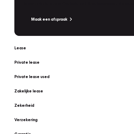
Is uw auto toe aan Onderhoud, Bandenwissel of een Va
Maak een afspraak
Lease
Private lease
Private lease used
Zakelijke lease
Zekerheid
Verzekering