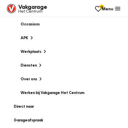
Vakgarage
0
Menu
Het Centrum
Occasions
APK
Werkplaats
Diensten
Over ons
Werken bij Vakgarage Het Centrum
Direct naar
Garageafspraak