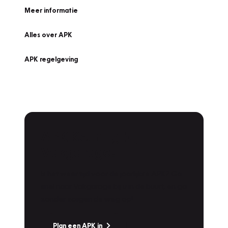
Meer informatie
Alles over APK
APK regelgeving
APK Keuring bij
Vakgarage!
Is het weer tijd voor de jaarlijkse APK? Ga
snel naar Vakgarage bij u in de buurt, en ga
zonder zorgen de weg op!
Plan een APK in