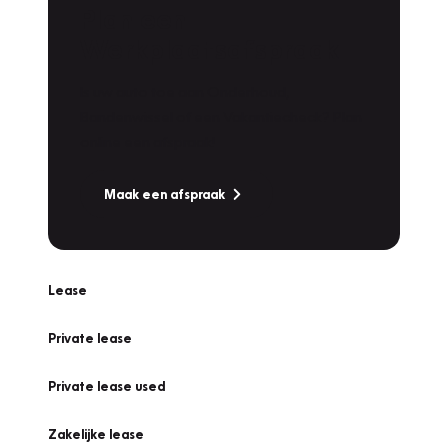
Plan een
Werkplaatsafspraak
Is uw auto toe aan Onderhoud,
Bandenwissel of een Vakantiecheck? Plan
online een afspraak!
Maak een afspraak
Lease
Private lease
Private lease used
Zakelijke lease