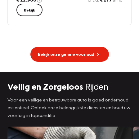
of v.a.
/mnd
Bekijk
Bekijk onze gehele voorraad
Veilig en Zorgeloos
Rijden
Voor een veilige en betrouwbare auto is goed onderhoud
essentieel. Ontdek onze belangrijkste diensten en houd uw
voertuig in topconditie.