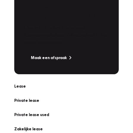
Plan een
Werkplaatsafspraak
Is uw auto toe aan Onderhoud,
Bandenwissel of een Vakantiecheck? Plan
online een afspraak!
Maak een afspraak
Lease
Private lease
Private lease used
Zakelijke lease