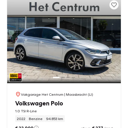
Vakgarage Het Centrum
| Maasbracht (LI)
Volkswagen Polo
1.0 TSI R-Line
2022
Benzine
94.853 km
€ 22.900
€ 277