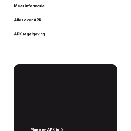
Meer informatie
Alles over APK
APK regelgeving
APK Keuring bij
Vakgarage!
Is het weer tijd voor de jaarlijkse APK? Ga
snel naar Vakgarage bij u in de buurt, en ga
zonder zorgen de weg op!
Plan een APK in