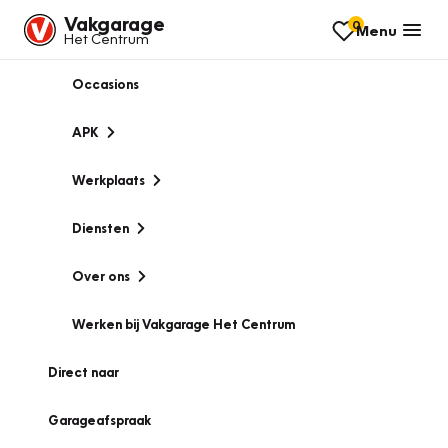
Vakgarage
0
Menu
Het Centrum
Occasions
APK
Werkplaats
Diensten
Over ons
Werken bij Vakgarage Het Centrum
Direct naar
Garageafspraak