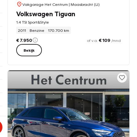
Vakgarage Het Centrum
| Maasbracht (LI)
Volkswagen Tiguan
1.4 TSI Sport&Style
2011
Benzine
170.700 km
€ 7.950
€ 109
of v.a.
/mnd
Bekijk