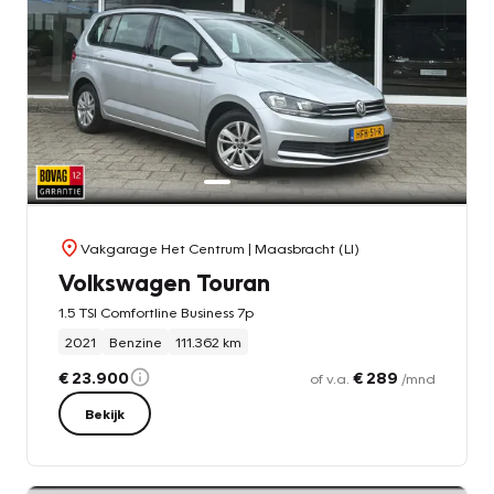
Vakgarage Het Centrum
| Maasbracht (LI)
Volkswagen Touran
1.5 TSI Comfortline Business 7p
2021
Benzine
111.362 km
€ 23.900
€ 289
of v.a.
/mnd
Bekijk