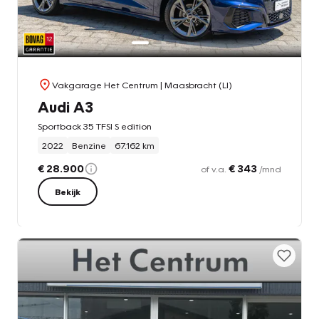
Vakgarage Het Centrum
| Maasbracht (LI)
Audi A3
Sportback 35 TFSI S edition
2022
Benzine
67.162 km
€ 28.900
€ 343
of v.a.
/mnd
Bekijk