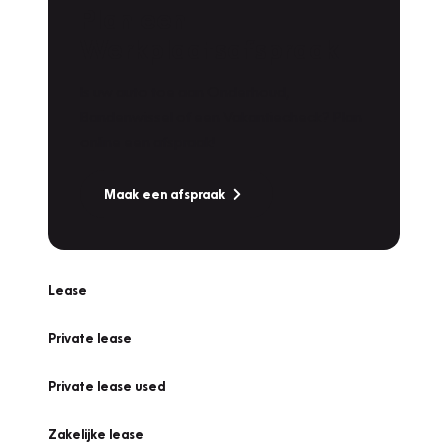
Plan een
Werkplaatsafspraak
Is uw auto toe aan Onderhoud,
Bandenwissel of een Vakantiecheck? Plan
online een afspraak!
Maak een afspraak
Lease
Private lease
Private lease used
Zakelijke lease