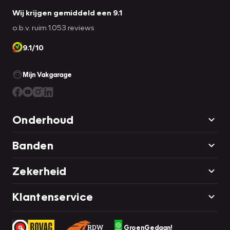
Wij krijgen gemiddeld een 9.1
o.b.v. ruim 1.053 reviews
9.1/10
Mijn Vakgarage
Onderhoud
Banden
Zekerheid
Klantenservice
GroenGedaan!