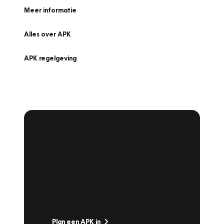
Meer informatie
Alles over APK
APK regelgeving
APK Keuring bij
Vakgarage!
Is het weer tijd voor de jaarlijkse APK? Ga
snel naar Vakgarage bij u in de buurt, en ga
zonder zorgen de weg op!
Plan een APK in