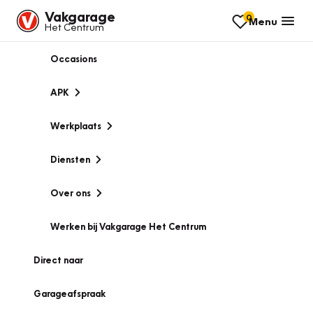
Vakgarage
0
Menu
Het Centrum
Occasions
APK
Werkplaats
Diensten
Over ons
Werken bij Vakgarage Het Centrum
Direct naar
Garageafspraak