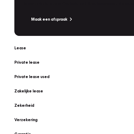
Is uw auto toe aan Onderhoud, Bandenwissel of een Va
Maak een afspraak
Lease
Private lease
Private lease used
Zakelijke lease
Zekerheid
Verzekering