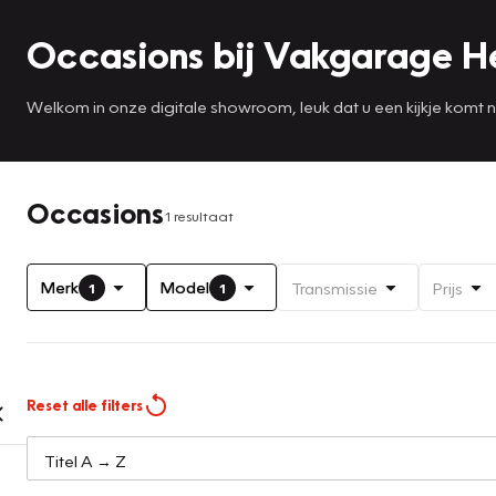
Occasions bij Vakgarage H
Welkom in onze digitale showroom, leuk dat u een kijkje komt
Occasions
1 resultaat
Merk
Model
Transmissie
Prijs
1
1
Reset alle filters