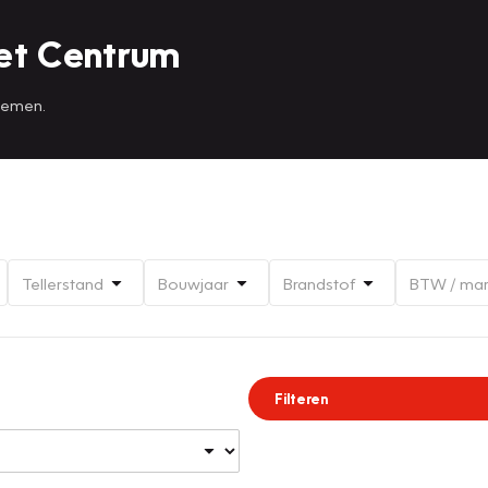
et Centrum
 nemen.
Tellerstand
Bouwjaar
Brandstof
BTW / ma
Filteren