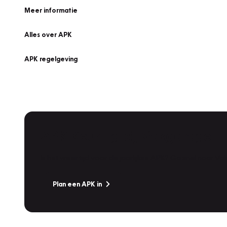
Meer informatie
Alles over APK
APK regelgeving
APK Keuring bij Vakgarage!
Is het weer tijd voor de jaarlijkse APK? Ga snel naar V
Plan een APK in