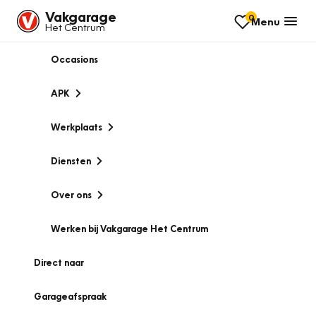
Vakgarage
0
Menu
Het Centrum
Occasions
APK
Werkplaats
Diensten
Over ons
Werken bij Vakgarage Het Centrum
Direct naar
Garageafspraak