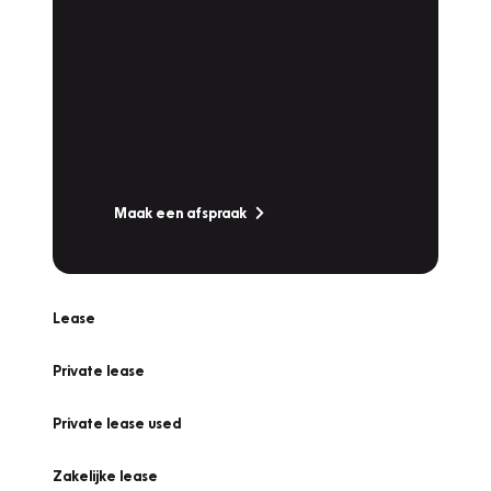
Plan een
Werkplaatsafspraak
Is uw auto toe aan Onderhoud,
Bandenwissel of een Vakantiecheck? Plan
online een afspraak!
Maak een afspraak
Lease
Private lease
Private lease used
Zakelijke lease