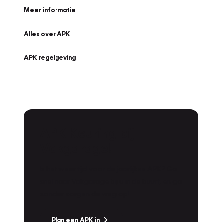
Meer informatie
Alles over APK
APK regelgeving
APK Keuring bij
Vakgarage!
Is het weer tijd voor de jaarlijkse APK? Ga
snel naar Vakgarage bij u in de buurt, en ga
zonder zorgen de weg op!
Plan een APK in