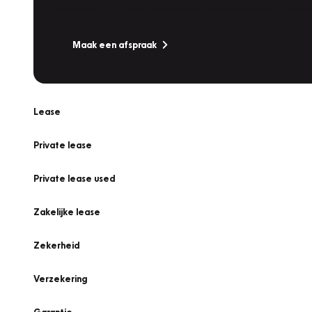
Is uw auto toe aan Onderhoud, Bandenwissel of een Va
Maak een afspraak
Lease
Private lease
Private lease used
Zakelijke lease
Zekerheid
Verzekering