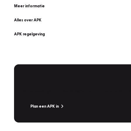
Meer informatie
Alles over APK
APK regelgeving
APK Keuring bij Vakgarage!
Is het weer tijd voor de jaarlijkse APK? Ga snel naar V
Plan een APK in