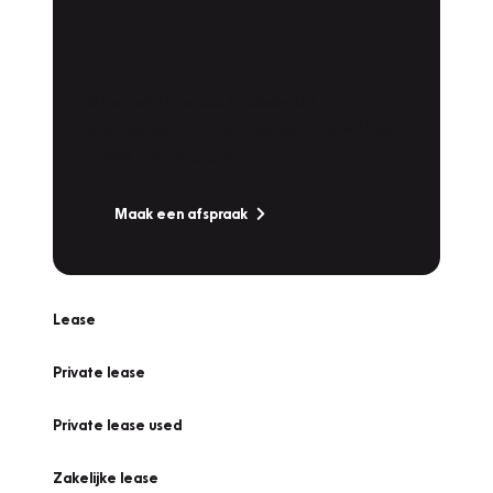
Plan een
Werkplaatsafspraak
Is uw auto toe aan Onderhoud,
Bandenwissel of een Vakantiecheck? Plan
online een afspraak!
Maak een afspraak
Lease
Private lease
Private lease used
Zakelijke lease