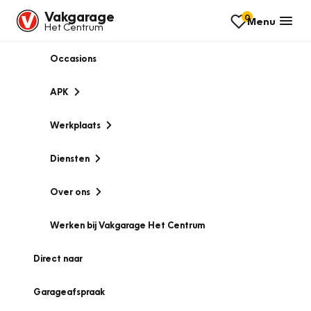
Vakgarage
0
Menu
Het Centrum
Occasions
APK
Werkplaats
Diensten
Over ons
Werken bij Vakgarage Het Centrum
Direct naar
Garageafspraak