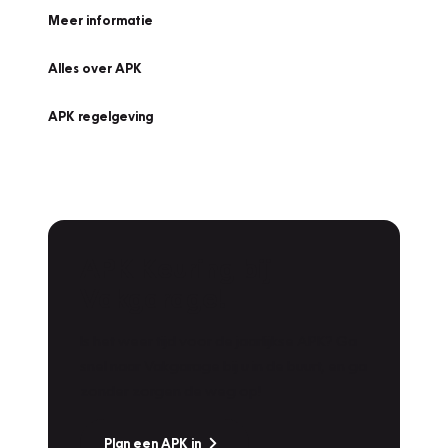
Meer informatie
Alles over APK
APK regelgeving
APK Keuring bij
Vakgarage!
Is het weer tijd voor de jaarlijkse APK? Ga
snel naar Vakgarage bij u in de buurt, en ga
zonder zorgen de weg op!
Plan een APK in