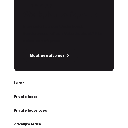
Plan een
Werkplaatsafspraak
Is uw auto toe aan Onderhoud,
Bandenwissel of een Vakantiecheck? Plan
online een afspraak!
Maak een afspraak
Lease
Private lease
Private lease used
Zakelijke lease