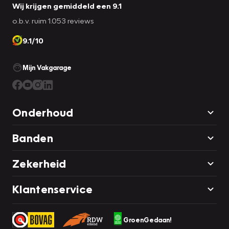
Wij krijgen gemiddeld een 9.1
o.b.v. ruim 1.053 reviews
9.1/10
Mijn Vakgarage
Onderhoud
Banden
Zekerheid
Klantenservice
GroenGedaan!