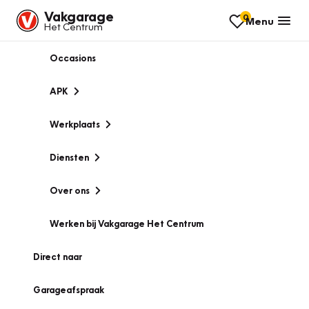
Vakgarage
0
Menu
Het Centrum
Occasions
APK
Werkplaats
Diensten
Over ons
Werken bij Vakgarage Het Centrum
Direct naar
Garageafspraak