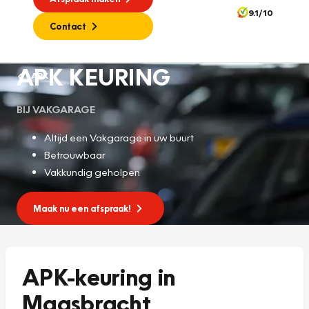
9.1/10
Contact
APK KEURING
APK
BIJ VAKGARAGE
Altijd een Vakgarage in uw buurt
Betrouwbaar
Vakkundig geholpen
Maak nu een afspraak!
APK-keuring in
Maasbracht