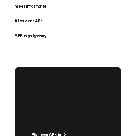
Meer informatie
Alles over APK
APK regelgeving
APK Keuring bij
Vakgarage!
Is het weer tijd voor de jaarlijkse APK? Ga
snel naar Vakgarage bij u in de buurt, en ga
zonder zorgen de weg op!
Plan een APK in